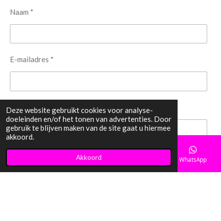
Naam *
E-mailadres *
Bericht *
Deze website gebruikt cookies voor analyse-
doeleinden en/of het tonen van advertenties. Door
gebruik te blijven maken van de site gaat u hiermee
akkoord.
Akkoord
E-mailadres
Telefoonnummer
Instagram
WhatsApp
Verzenden