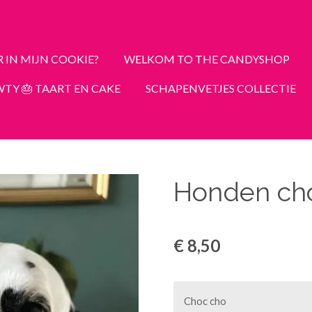
R IN MIJN COOKIE?
WELKOM TO THE CANDYSHOP
TY 🎂 TAART EN CAKE
SCHAPENVETJES COLLECTIE
Honden ch
€ 8,50
Choc cho