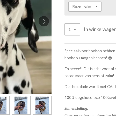
In winkelwage
Speciaal voor booboo hebben w
booboo's mogen hebben! 😍
En neeee!! Dit is echt voor a
cacao maar van pens of zalm!
De chocolade wordt met CA. 1
100% dogchocoloco 100%veil
Samenstelling:
Oliën en vetten, plantaardige bi