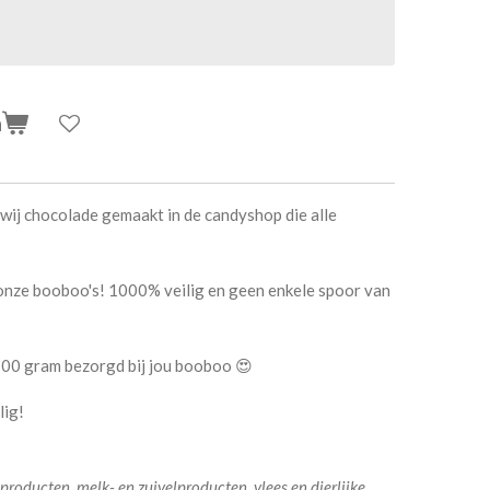
n
ij chocolade gemaakt in de candyshop die alle
l onze booboo's! 1000% veilig en geen enkele spoor van
00 gram bezorgd bij jou booboo 😍
ig!
jproducten, melk- en zuivelproducten, vlees en dierlijke