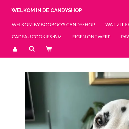
Ga
WELKOM IN DE CANDYSHOP
direct
naar
WELKOM BY BOOBOO'S CANDYSHOP
WAT ZIT E
de
CADEAU COOKIES 🎁🍪
EIGEN ONTWERP
PAW
hoofdinhoud