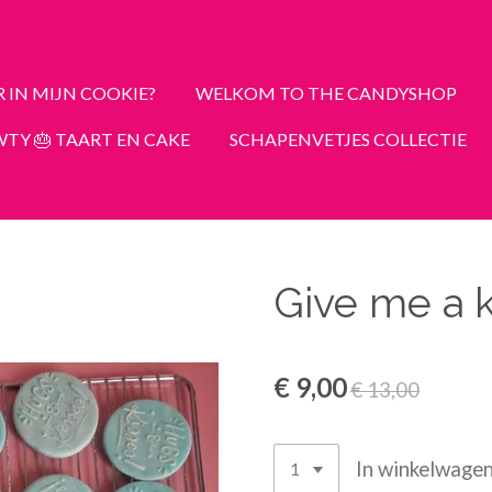
R IN MIJN COOKIE?
WELKOM TO THE CANDYSHOP
TY 🎂 TAART EN CAKE
SCHAPENVETJES COLLECTIE
Give me a k
€ 9,00
€ 13,00
In winkelwage