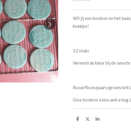
Wil jij een booboo en het baas
koekjes!
12 stuks
Vermeld de kleur bij de omschri
Rood/Roze/paars/groen/wit/
Give booboo a kiss and a hug 
D
D
S
e
e
h
l
e
a