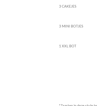
3 CAKEJES
3 MINI BOTJES
1 XXL BOT
*Taarten in deze style te