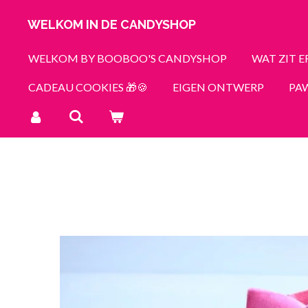
Ga
WELKOM IN DE CANDYSHOP
direct
naar
WELKOM BY BOOBOO'S CANDYSHOP
WAT ZIT E
de
CADEAU COOKIES 🎁🍪
EIGEN ONTWERP
PAW
hoofdinhoud