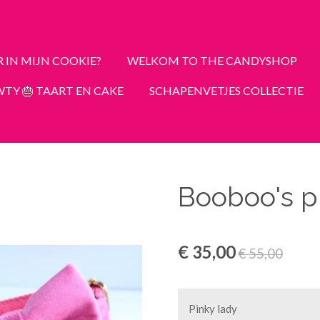
R IN MIJN COOKIE?
WELKOM TO THE CANDYSHOP
TY 🎂 TAART EN CAKE
SCHAPENVETJES COLLECTIE
Booboo's p
€ 35,00
€ 55,00
Pinky lady