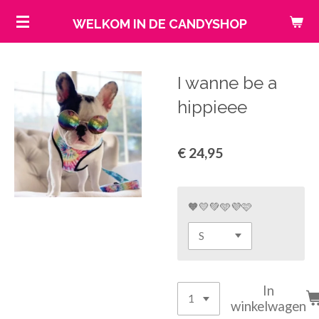
Ga
WELKOM IN DE CANDYSHOP
direct
naar
de
I wanne be a
hoofdinhoud
hippieee
€ 24,95
🧡💛💚🩵💜🩷
In
winkelwagen