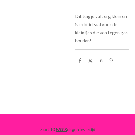
Dit tuigje valt erg klein en
is echt ideaal voor de
kleintjes die van tegen gas
houden!
D
D
S
D
e
e
h
e
l
e
a
l
e
l
r
e
n
e
n
7 tot 10
WERK
dagen levertijd