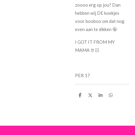
zoooo erg op jou? Dan
hebben wij DE koekjes
voor booboo om dat nog
even aan te dikken 🤪
I GOT IT FROM MY
MAMA 🤘🏻
PER 17
D
D
S
D
e
e
h
e
l
e
a
l
e
l
r
e
n
e
n