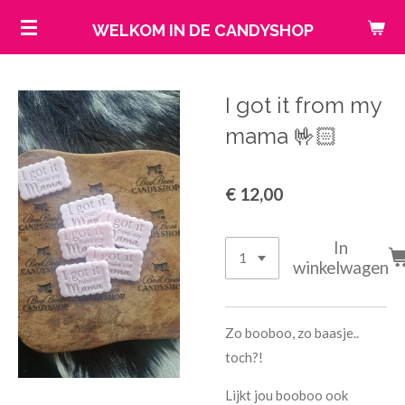
Ga
WELKOM IN DE CANDYSHOP
direct
naar
de
I got it from my
hoofdinhoud
mama 🤟🏻
€ 12,00
In
winkelwagen
Zo booboo, zo baasje..
toch?!
Lijkt jou booboo ook