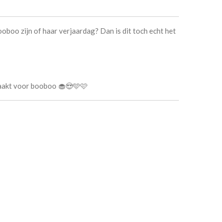
oboo zijn of haar verjaardag? Dan is dit toch echt het
aakt voor booboo 🧁😍🩵🩷