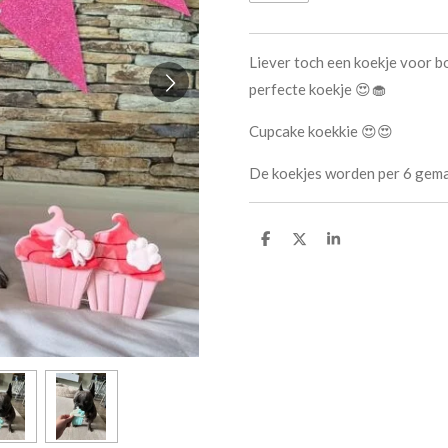
Liever toch een koekje voor bo
perfecte koekje 😍🧁
Cupcake koekkie 😍😍
De koekjes worden per 6 gem
D
D
S
e
e
h
l
e
a
e
l
r
n
e