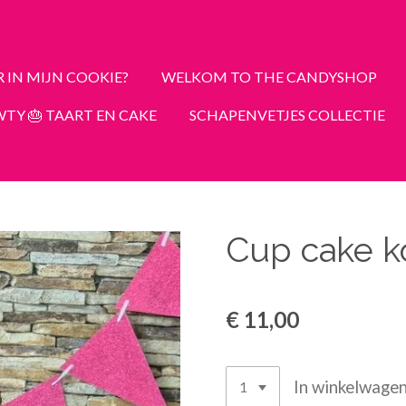
R IN MIJN COOKIE?
WELKOM TO THE CANDYSHOP
TY 🎂 TAART EN CAKE
SCHAPENVETJES COLLECTIE
Cup cake k
€ 11,00
In winkelwage