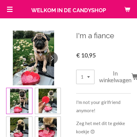
Ga
WELKOM IN DE CANDYSHOP
direct
naar
de
I'm a fiance
hoofdinhoud
€ 10,95
In
winkelwagen
I'm not your girlfriend
anymore!
Zeg het met dit te gekke
koekje 😍