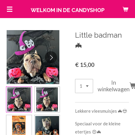
Ga
WELKOM IN DE CANDYSHOP
direct
naar
de
Little badman
hoofdinhoud
🦇
€ 15,00
In
winkelwagen
Lekkere vleesmuisjes 🦇😍
Speciaal voor de kleine
etertjes 😍🦇