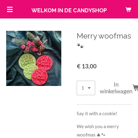
Ga
WELKOM IN DE CANDYSHOP
direct
naar
de
Merry woofmas
hoofdinhoud
🐾
€ 13,00
In
winkelwagen
Say it with a cookie!
We wish you a merry
woofmas 🎄🐾