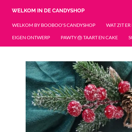
Ga
WELKOM IN DE CANDYSHOP
direct
naar
WELKOM BY BOOBOO'S CANDYSHOP
WAT ZIT ER
de
EIGEN ONTWERP
PAWTY 🎂 TAART EN CAKE
S
hoofdinhoud