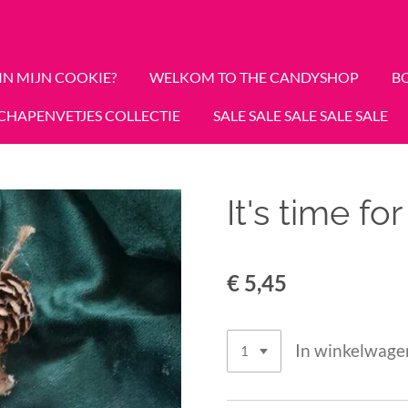
 IN MIJN COOKIE?
WELKOM TO THE CANDYSHOP
B
CHAPENVETJES COLLECTIE
SALE SALE SALE SALE SALE
It's time fo
€ 5,45
In winkelwage