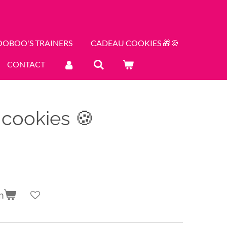
OOBOO'S TRAINERS
CADEAU COOKIES 🎁🍪
CONTACT
r cookies 🍪
n