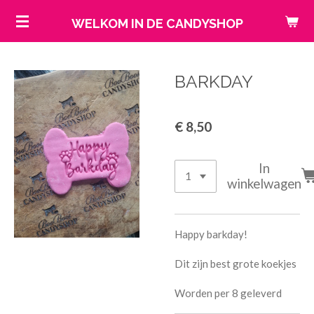
Ga
WELKOM IN DE CANDYSHOP
direct
naar
de
BARKDAY
hoofdinhoud
€ 8,50
In
winkelwagen
Happy barkday!
Dit zijn best grote koekjes
Worden per 8 geleverd