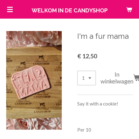
Ga
WELKOM IN DE CANDYSHOP
direct
naar
de
I'm a fur mama
hoofdinhoud
€ 12,50
In
winkelwagen
Say it with a cookie!
Per 10