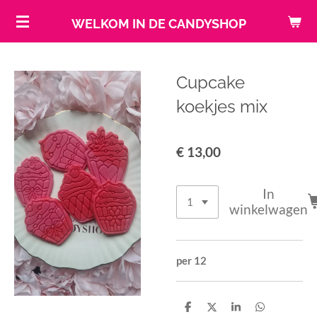
Ga
WELKOM IN DE CANDYSHOP
direct
naar
de
Cupcake
hoofdinhoud
koekjes mix
€ 13,00
In
winkelwagen
per 12
D
D
S
D