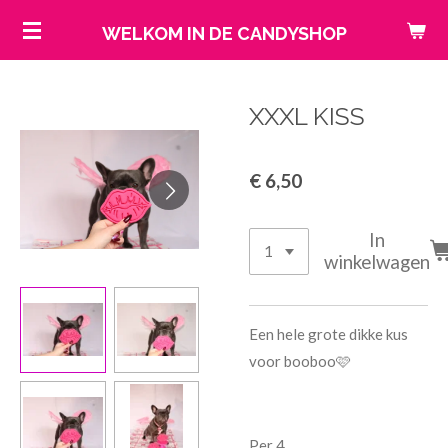
Ga
WELKOM IN DE CANDYSHOP
direct
naar
de
XXXL KISS
hoofdinhoud
€ 6,50
In
winkelwagen
Een hele grote dikke kus
voor booboo🩷
Per 4