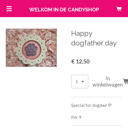
Ga
WELKOM IN DE CANDYSHOP
direct
naar
de
Happy
hoofdinhoud
dogfather day
€ 12,50
In
winkelwagen
Special for dogdad 💜
Per 9