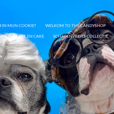
R IN MIJN COOKIE?
WELKOM TO THE CANDYSHOP
TY 🎂 TAART EN CAKE
SCHAPENVETJES COLLECTIE