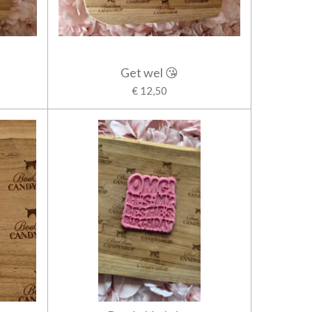
Get wel 😘
€ 12,50