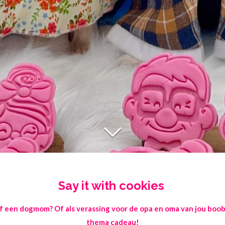
Say it with cookies
of een dogmom? Of als verassing voor de opa en oma van jou bo
thema cadeau!