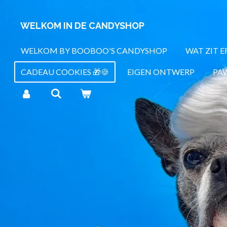
Ga
WELKOM IN DE CANDYSHOP
direct
naar
WELKOM BY BOOBOO'S CANDYSHOP
WAT ZIT E
de
hoofdinhoud
CADEAU COOKIES 🎁🍪
EIGEN ONTWERP
PAW